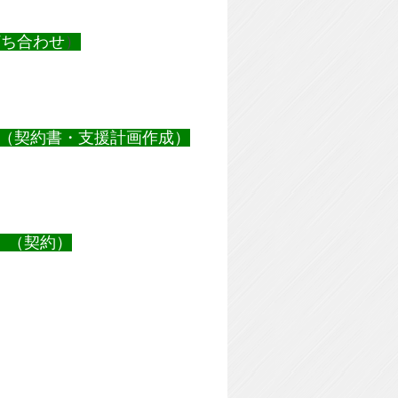
打ち合わせ
）
（契約書・支援計画作成）
。（契約）