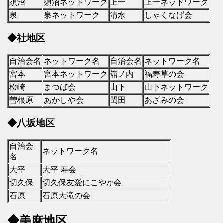
須沼
須沼ネットワーク
上一
上一ネットワーク
泉
泉ネットワーク
清水
しゃくなげ会
◆社地区
自治会名
ネットワーク名
自治会名
ネットワーク名
宮本
宮本ネットワーク
舘ノ内
福寿草の会
松崎
まつば会
山下
山下ネットワーク
曽根原
あかしや会
閏田
あざみの会
◆八坂地区
自治会
ネットワーク名
名
大平
大平 寿会
切久保
切久保友愛にこやか会
石原
石原大滝の会
◆美麻地区