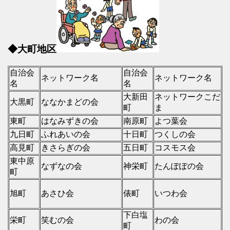
◆大町地区
自治会
自治会
ネットワーク名
ネットワーク名
名
名
大新田
ネットワークこだ
大黒町
ななかまどの会
町
ま
東町
はなみずきの会
南原町
よつ葉会
九日町
ふれあいの会
十日町
つくしの会
高見町
きさらぎの会
五日町
コスモス会
東中原
なずなの会
神栄町
たんぽぽの会
町
旭町
あさひ会
俵町
いつわ会
下白塩
栄町
笑むの会
わの会
町