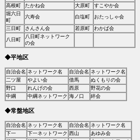
高根町
たかね会
大原町
すこやか会
堀六日
六寿会
白塩町
おたっしゃ会
町
三日町
さんさん会
若原町
わかば会
八日町ネットワーク
八日町
の会
◆平地区
自治会名
ネットワーク名
自治会名
ネットワーク名
二ツ屋
やよい会
借馬
ぬくもりの会
野口
れんげの会
西原
野花の会
中綱
中綱ネットワーク
海ノ口
絆会
◆常盤地区
自治会名
ネットワーク名
自治会名
ネットワーク名
下一
下一ネットワーク
西山
あゆみ会