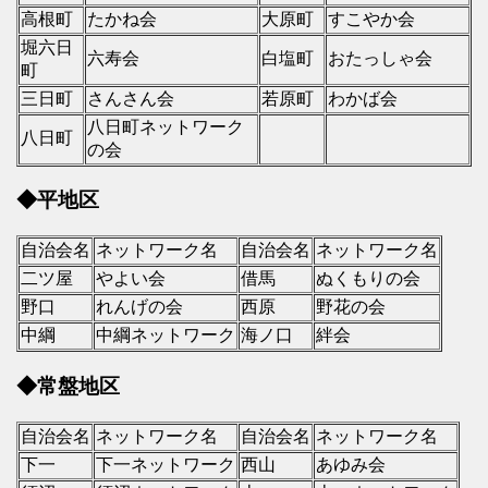
高根町
たかね会
大原町
すこやか会
堀六日
六寿会
白塩町
おたっしゃ会
町
三日町
さんさん会
若原町
わかば会
八日町ネットワーク
八日町
の会
◆平地区
自治会名
ネットワーク名
自治会名
ネットワーク名
二ツ屋
やよい会
借馬
ぬくもりの会
野口
れんげの会
西原
野花の会
中綱
中綱ネットワーク
海ノ口
絆会
◆常盤地区
自治会名
ネットワーク名
自治会名
ネットワーク名
下一
下一ネットワーク
西山
あゆみ会