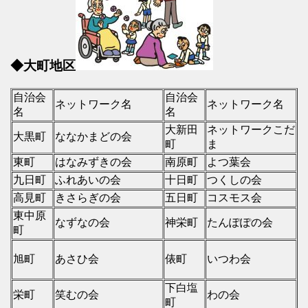
◆大町地区
自治会
自治会
ネットワーク名
ネットワーク名
名
名
大新田
ネットワークこだ
大黒町
ななかまどの会
町
ま
東町
はなみずきの会
南原町
よつ葉会
九日町
ふれあいの会
十日町
つくしの会
高見町
きさらぎの会
五日町
コスモス会
東中原
なずなの会
神栄町
たんぽぽの会
町
旭町
あさひ会
俵町
いつわ会
下白塩
栄町
笑むの会
わの会
町