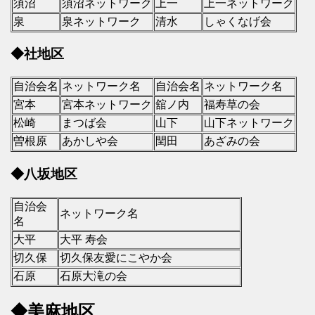
須沼
須沼ネットワーク
上一
上一ネットワーク
泉
泉ネットワーク
清水
しゃくなげ会
◆社地区
自治会名
ネットワーク名
自治会名
ネットワーク名
宮本
宮本ネットワーク
舘ノ内
福寿草の会
松崎
まつば会
山下
山下ネットワーク
曽根原
あかしや会
閏田
あざみの会
◆八坂地区
自治会
ネットワーク名
名
大平
大平 寿会
切久保
切久保友愛にこやか会
石原
石原大滝の会
◆美麻地区